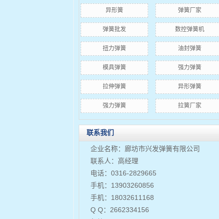
异形簧
弹簧厂家
弹簧批发
数控弹簧机
扭力弹簧
油封弹簧
模具弹簧
强力弹簧
拉伸弹簧
异形弹簧
​强力弹簧
拉簧厂家
联系我们
企业名称：廊坊市兴发弹簧有限公司
联系人：高经理
电话：0316-2829665
手机：13903260856
手机：18032611168
Q Q：2662334156