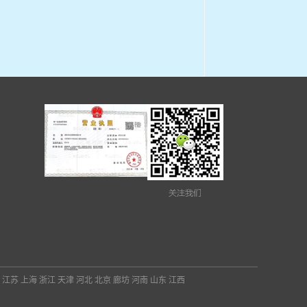
：
江苏
上海
浙江
天津
河北
北京
廊坊
河南
山东
江西