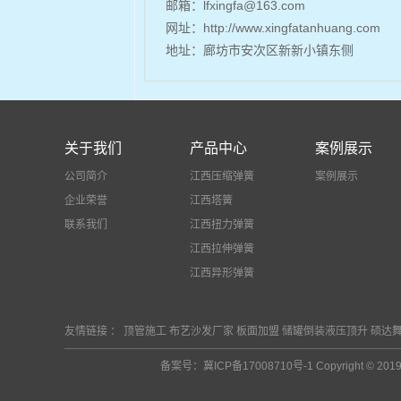
邮箱：lfxingfa@163.com
网址：http://
www.xingfatanhuang.com
地址：
廊坊市安次区新新小镇东侧
关于我们
产品中心
案例展示
公司简介
江西压缩弹簧
案例展示
企业荣誉
江西塔簧
联系我们
江西扭力弹簧
江西拉伸弹簧
江西异形弹簧
友情链接 ：
顶管施工
布艺沙发厂家
板面加盟
储罐倒装液压顶升
硕达
备案号：
冀ICP备17008710号-1
Copyright 