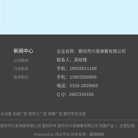
新闻中心
企业名称：廊坊市兴发弹簧有限公司
联系人：高经理
公司新闻
手机：18032611168
行业新闻
手机：13903260856
技术知识
电话：0316-2829665
Q Q：2662334156
邮箱：lfxingfa@163.com
网址：http://www.xingfatanhuang.com
舞台设备
包装厂家
营养土厂家
弹簧厂家
廊坊劳务派遣
地址：廊坊市安次区新新小镇东侧
© 2019廊坊市兴发弹簧有限公司 版权所有 廊坊市兴发弹簧有限公司
热推产品
| 主营区域
Powered by 祥云平台 技术支持：
冀翔网络