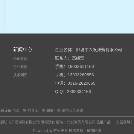
新闻中心
企业名称：廊坊市兴发弹簧有限公司
联系人：高经理
公司新闻
手机：18032611168
行业新闻
手机：13903260856
技术知识
电话：0316-2829665
Q Q：2662334156
邮箱：lfxingfa@163.com
网址：http://www.xingfatanhuang.com
舞台设备
包装厂家
营养土厂家
弹簧厂家
廊坊劳务派遣
地址：廊坊市安次区新新小镇东侧
© 2019廊坊市兴发弹簧有限公司 版权所有 廊坊市兴发弹簧有限公司
热推产品
| 主营区域
Powered by 祥云平台 技术支持：
冀翔网络