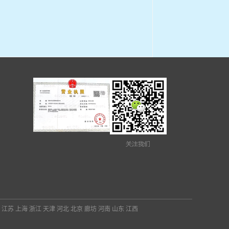
：
江苏
上海
浙江
天津
河北
北京
廊坊
河南
山东
江西