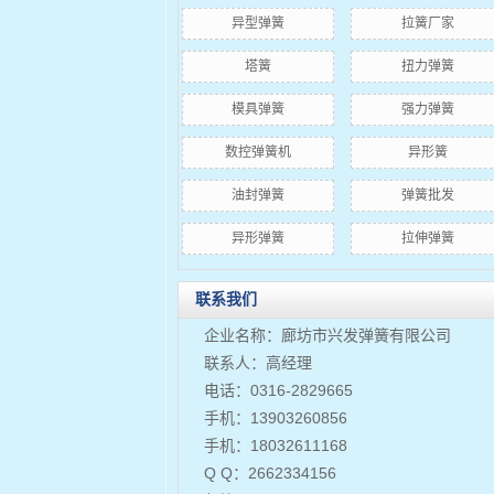
异型弹簧
拉簧厂家
塔簧
扭力弹簧
模具弹簧
强力弹簧
数控弹簧机
异形簧
油封弹簧
弹簧批发
异形弹簧
拉伸弹簧
联系我们
企业名称：廊坊市兴发弹簧有限公司
联系人：高经理
电话：0316-2829665
手机：13903260856
手机：18032611168
Q Q：2662334156