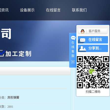
闻资讯
设备展示
在线留言
联系我们
客户服务
在线留言
在
线
分享到...
客
服
您的当前位置：
首 页
>>
产品展示
>>
异形弹簧
扫描二维码
分类：
异形弹簧
次数：
2891