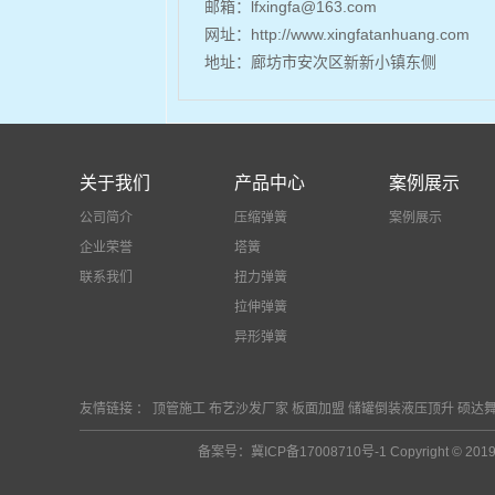
邮箱：lfxingfa@163.com
网址：http://
www.xingfatanhuang.com
地址：
廊坊市安次区新新小镇东侧
关于我们
产品中心
案例展示
公司简介
压缩弹簧
案例展示
企业荣誉
塔簧
联系我们
扭力弹簧
拉伸弹簧
异形弹簧
友情链接 ：
顶管施工
布艺沙发厂家
板面加盟
储罐倒装液压顶升
硕达
备案号：
冀ICP备17008710号-1
Copyright 