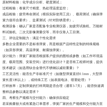
原材料检验：化学成分分析、硬度测试；
过程检验：卷簧尺寸精度、热处理温度监控；
成品检验：疲劳寿命测试（模拟实际使用工况）、载荷测试（确保弹
簧力值符合要求）、盐雾测试（针对防锈需求）。
检测设备：确认厂家是否配备专业检测仪器，如疲劳试验机、万能材
料试验机、二次元影像测量仪等，而非仅靠人工目测。
三、评估定制能力：满足个性化需求
多数企业需要的不是标准弹簧，而是根据产品特性定制的特殊规格
（如异形弹簧、高温弹簧、耐腐蚀弹簧）。
设计能力：
弹簧厂家
能否根据客户提供的图纸或参数（如工作环境温
度、载荷范围、安装空间）进行优化设计？是否有工程师对接，提供
技术建议（如选用钛合金替代不锈钢以减轻重量）？
工艺灵活性：能否生产非标准尺寸（如微型弹簧直径0.1mm，大型弹
簧长度1米以上），或特殊工艺（如表面电泳、喷塑处理）？
打样效率：定制弹簧的打样周期是否合理（通常3-7天），能否快速调
整样品参数以满足需求？
四、考察生产规模与交付能力：确保供应稳定
若采购量较大或有紧急订单需求，
弹簧厂家
的生产规模和交付能力至