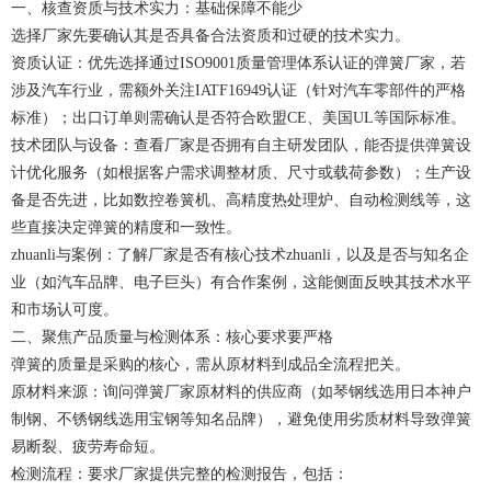
一、核查资质与技术实力：基础保障不能少
选择厂家先要确认其是否具备合法资质和过硬的技术实力。
资质认证：优先选择通过ISO9001质量管理体系认证的
弹簧厂家
，若
涉及汽车行业，需额外关注IATF16949认证（针对汽车零部件的严格
标准）；出口订单则需确认是否符合欧盟CE、美国UL等国际标准。
技术团队与设备：查看厂家是否拥有自主研发团队，能否提供弹簧设
计优化服务（如根据客户需求调整材质、尺寸或载荷参数）；生产设
备是否先进，比如数控卷簧机、高精度热处理炉、自动检测线等，这
些直接决定弹簧的精度和一致性。
zhuanli与案例：了解厂家是否有核心技术zhuanli，以及是否与知名企
业（如汽车品牌、电子巨头）有合作案例，这能侧面反映其技术水平
和市场认可度。
二、聚焦产品质量与检测体系：核心要求要严格
弹簧的质量是采购的核心，需从原材料到成品全流程把关。
原材料来源：询问
弹簧厂家
原材料的供应商（如琴钢线选用日本神户
制钢、不锈钢线选用宝钢等知名品牌），避免使用劣质材料导致弹簧
易断裂、疲劳寿命短。
检测流程：要求厂家提供完整的检测报告，包括：