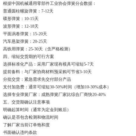
根据中国机械通用零部件工业协会弹簧分会数据：
普通圆柱螺旋弹簧：7-12天
碟形弹簧：10-15天
波形弹簧：12-18天
平面涡卷弹簧：15-20天
汽车悬架弹簧：20-25天
高铁用弹簧：25-30天（含严格检测）
四、缩短交货期的可行方案
选择标准化产品：采用厂家现有模具可缩短5-7天
提前备料：与厂家协商材料预采购可节省3-10天
分批交货：紧急需求先交付部分产品
支付加急费：通常可缩短30-50%时间（增加10-30%成本）
选择专业弹簧厂家：成熟
弹簧厂家
比综合厂商快20-40%
五、交货期确认注意事项
明确起算时间（通常为定金到账后）
确认是否包含检测和物流时间
了解厂家当前订单饱和度
书面确认违约条款